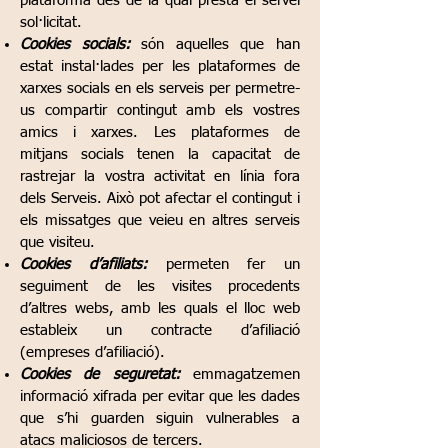
plataforma des de la qual presta el servei
sol·licitat.
Cookies socials:
són aquelles que han
estat instal·lades per les plataformes de
xarxes socials en els serveis per permetre-
us compartir contingut amb els vostres
amics i xarxes. Les plataformes de
mitjans socials tenen la capacitat de
rastrejar la vostra activitat en línia fora
dels Serveis. Això pot afectar el contingut i
els missatges que veieu en altres serveis
que visiteu.
Cookies d’afiliats:
permeten fer un
seguiment de les visites procedents
d’altres webs, amb les quals el lloc web
estableix un contracte d’afiliació
(empreses d’afiliació).
Cookies de seguretat:
emmagatzemen
informació xifrada per evitar que les dades
que s’hi guarden siguin vulnerables a
atacs maliciosos de tercers.