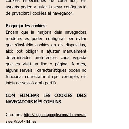
cookies específiques de cada lloc, els
usuaris poden ajustar la seva configuració
de privacitat i cookies al navegador.
Bloquejar les cookies:
Encara que la majoria dels navegadors
moderns es poden configurar per evitar
que s’instal·lin cookies en els dispositius,
això pot obligar a ajustar manualment
determinades preferències cada vegada
que es visiti un lloc o pàgina. A més,
alguns serveis i característiques poden no
funcionar correctament (per exemple, els
inicis de sessió amb perfil).
COM ELIMINAR LES COOKIES DELS
NAVEGADORS MÉS COMUNS
Chrome:
http://support.google.com/chrome/an
swer/95647?hl=es
Edge:
https://support.microsoft.com/es-