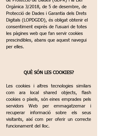
de Protecció de Dades (GDPR) i la Llei
Orgànica 3/2018, de 5 de desembre, de
Protecció de Dades i Garantia dels Drets
Digitals (LOPDGDD), és obligat obtenir el
consentiment exprés de l’usuari de totes
les pàgines web que fan servir cookies
prescindibles, abans que aquest navegui
per elles.
QUÈ SÓN LES COOKIES?
Les cookies i altres tecnologies similars
com ara local shared objects, flash
cookies o píxels, són eines emprades pels
servidors Web per emmagatzemar i
recuperar informació sobre els seus
visitants, així com per oferir un correcte
funcionament del lloc.